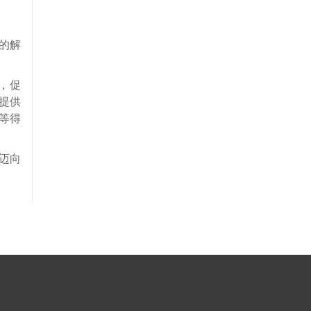
的解
，促
提供
等得
迈向