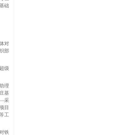
基础
体对
织部
超级
助理
庄基
—采
项目
等工
对铁