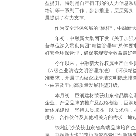
益提升。特别是自年初开始的人力信息系
培训等一系列工作，步步推进，层层落实
展提供了有力支撑。
作为安全环保领域的“标杆”，中融新大
年初，中融新大集团下发《关于加强20
营单位深入贯彻集团“精益管理年”总体
好安全环保管理，确保实现安全效益最好
今年以来，中融新大各权属生产企业贯
《A级企业清洁文明管理办法》《环保精
准要求，开展了A级企业清洁文明隐患排
业由表及里向高质量发展转型升级。
本月初，巨润建材荣获山东省品牌创新成
企业、产品品牌的推广及战略创新，巨润
新体系建设，坚持以质取胜、以质求强，
供方、合作伙伴及其他相关方的需求，通
铁雄新沙荣获山东省高端品牌培育企业
展，中融新大也加速迈向依靠管理创新转