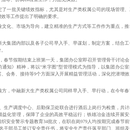
了一批关键绩效指标，尤其是对生产类权属公司的现场管理、
增效等工作提出了明确的要求。
文化、市场为导向，建立精准的生产方式等工作作为重点，推
大集团内部以及各子公司早入手、早谋划，制定方案，结合工
阶。
，春节假期结束上班第一天，集团办公室即召开管理骨干讨论会
的通知》精神，将以“米字图”型管理模式为指导，以集团办公室
案、会务、接待等9个方面深入开展精益管理活动，深化挖潜增效
方，中融新大生产类权属公司同样早入手、早行动，在今年春
处、生产调度中心、后勤保卫处联合进行酒后上岗行为检查，共计
安全精益化管理，保障了企业的高效平稳运行；铁雄冶金连续开展安
织安全警示专题教育34批次，在职在岗979人均按期完成春节前
0名干部员工签订安全责任书，将安全生产责任落至部门、班组及