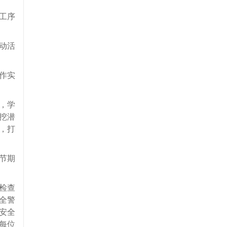
工序
动活
作实
，学
挖潜
，打
节期
检查
全警
安全
每位