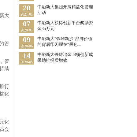
20
中融新大集团开展精益化管理
活动
2021-01
新大
07
中融新大获得创新平台奖励资
金85万元
2020-07
09
中融新大“铁雄新沙”品牌价值
的管
的背后①闪耀在“黑色...
2020-06
14
中融新大铁雄冶金28项创新成
果助推提质增效
，管
2020-05
持续
推行
益化
元化
员会