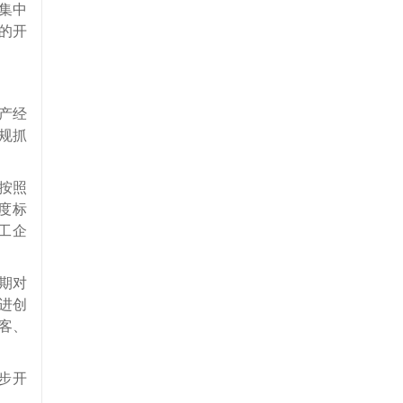
集中
的开
产经
规抓
按照
度标
工企
期对
进创
客、
步开