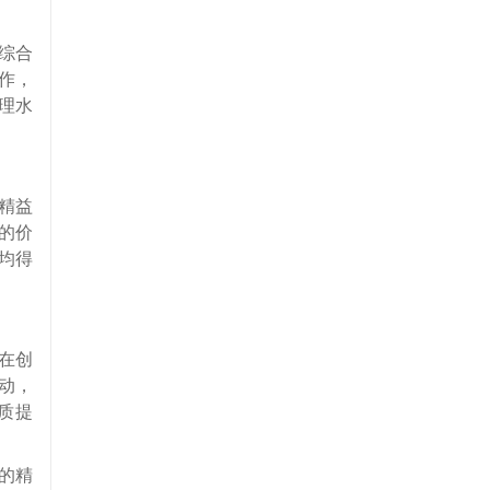
综合
作，
理水
精益
的价
均得
在创
动，
质提
的精