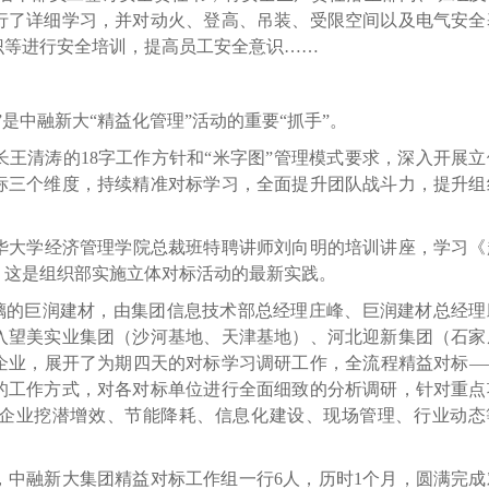
行了详细学习，并对动火、登高、吊装、受限空间以及电气安全
识等进行安全培训，提高员工安全意识……
中融新大“精益化管理”活动的重要“抓手”。
清涛的18字工作方针和“米字图”管理模式要求，深入开展立
标三个维度，持续精准对标学习，全面提升团队战斗力，提升组
大学经济管理学院总裁班特聘讲师刘向明的培训讲座，学习《
，这是组织部实施立体对标活动的最新实践。
璃的巨润建材，由集团信息技术部总经理庄峰、巨润建材总经理
入望美实业集团（沙河基地、天津基地）、河北迎新集团（石家
企业，展开了为期四天的对标学习调研工作，全流程精益对标—
的工作方式，对各对标单位进行全面细致的分析调研，针对重点
企业挖潜增效、节能降耗、信息化建设、现场管理、行业动态
融新大集团精益对标工作组一行6人，历时1个月，圆满完成