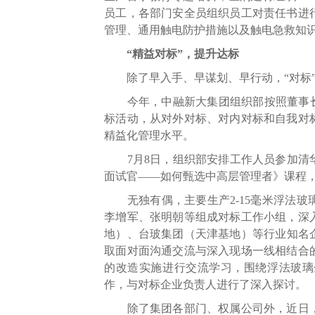
员工，各部门安全员组织员工对责任书进
管理、通用触电防护措施以及触电急救知
“精益对标”，提升达标
除了早入手、早谋划、早行动，“对标”是
今年，中融新大集团组织部按照董事长王
标活动，从对外对标、对内对标和自我对
精益化管理水平。
7月8日，组织部安排工作人员参加清华
面试官——如何甄选中高层管理者》课程
无独有偶，主要生产2-15毫米浮法玻
李增军、张明朝等组成对标工作小组，深
地）、台玻集团（天津基地）等行业知名
取面对面沟通交流与深入现场一线相结合
的改造实施进行交流学习，围绕浮法玻璃
作，与对标企业负责人进行了深入探讨。
除了集团各部门、权属公司外，近日，中