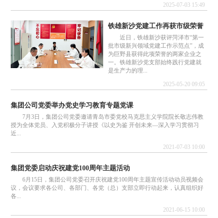
2025-07-03 15:49
铁雄新沙党建工作再获市级荣誉
近日，铁雄新沙获评菏泽市“第一
批市级新兴领域党建工作示范点”，成
为巨野县获得此项荣誉的两家企业之
一。铁雄新沙党支部始终践行党建就
是生产力的理...
2025-05-20 09:05
集团公司党委举办党史学习教育专题党课
7月3日，集团公司党委邀请青岛市委党校马克思主义学院院长敬志伟教
授为全体党员、入党积极分子讲授《以史为鉴 开创未来—深入学习贯彻习
近...
2021-07-03 10:00
集团党委启动庆祝建党100周年主题活动
6月15日，集团公司党委召开庆祝建党100周年主题宣传活动动员视频会
议，会议要求各公司、各部门、各党（总）支部立即行动起来，认真组织好
各...
2021-06-15 10:00