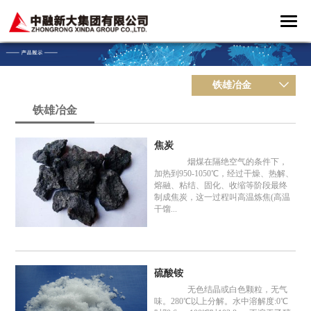
铁雄冶金
铁雄冶金
焦炭
烟煤在隔绝空气的条件下，
加热到950-1050℃，经过干燥、热解、
熔融、粘结、固化、收缩等阶段最终
制成焦炭，这一过程叫高温炼焦(高温
干馏...
硫酸铵
无色结晶或白色颗粒，无气
味。280℃以上分解。水中溶解度:0℃