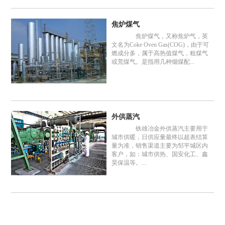
焦炉煤气
焦炉煤气，又称焦炉气，英
文名为Coke Oven Gas(COG)，由于可
燃成分多，属于高热值煤气，粗煤气
或荒煤气。是指用几种烟煤配...
外供蒸汽
铁雄冶金外供蒸汽主要用于
城市供暖，日供应量最终以超表结算
量为准，销售渠道主要为邹平城区内
客户，如：城市供热、国安化工、鑫
昊保温等。...