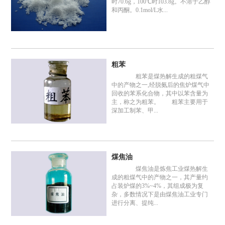
时70.6g，100℃时103.8g。不溶于乙醇
和丙酮。0.1mol/L水...
粗苯
粗苯是煤热解生成的粗煤气
中的产物之一,经脱氨后的焦炉煤气中
回收的苯系化合物，其中以苯含量为
主，称之为粗苯。 粗苯主要用于
深加工制苯、甲...
煤焦油
煤焦油是炼焦工业煤热解生
成的粗煤气中的产物之一，其产量约
占装炉煤的3%~4%，其组成极为复
杂，多数情况下是由煤焦油工业专门
进行分离、提纯...