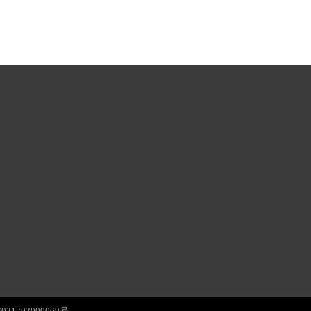
21202000069号