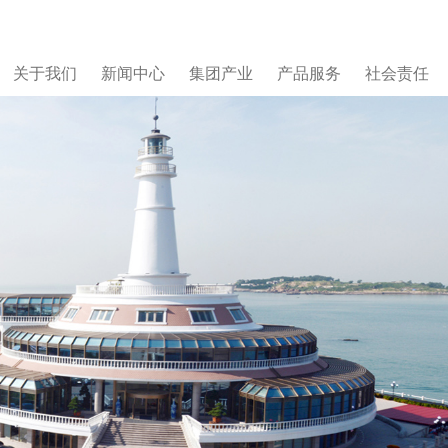
关于我们
新闻中心
集团产业
产品服务
社会责任