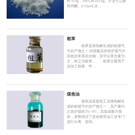
时70.6g，100℃时103.8g。不溶于乙醇
和丙酮。0.1mol/L水...
粗苯
粗苯是煤热解生成的粗煤气
中的产物之一,经脱氨后的焦炉煤气中
回收的苯系化合物，其中以苯含量为
主，称之为粗苯。 粗苯主要用于
深加工制苯、甲...
煤焦油
煤焦油是炼焦工业煤热解生
成的粗煤气中的产物之一，其产量约
占装炉煤的3%~4%，其组成极为复
杂，多数情况下是由煤焦油工业专门
进行分离、提纯...