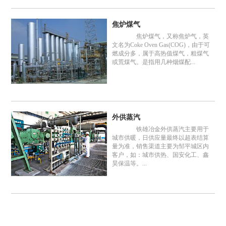
焦炉煤气
焦炉煤气，又称焦炉气，英
文名为Coke Oven Gas(COG)，由于可
燃成分多，属于高热值煤气，粗煤气
或荒煤气。是指用几种烟煤配...
外供蒸汽
铁雄冶金外供蒸汽主要用于
城市供暖，日供应量最终以超表结算
量为准，销售渠道主要为邹平城区内
客户，如：城市供热、国安化工、鑫
昊保温等。...