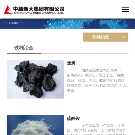
铁雄冶金
铁雄冶金
焦炭
烟煤在隔绝空气的条件下，
加热到950-1050℃，经过干燥、热解、
熔融、粘结、固化、收缩等阶段最终
制成焦炭，这一过程叫高温炼焦(高温
干馏...
硫酸铵
无色结晶或白色颗粒，无气
味。280℃以上分解。水中溶解度:0℃