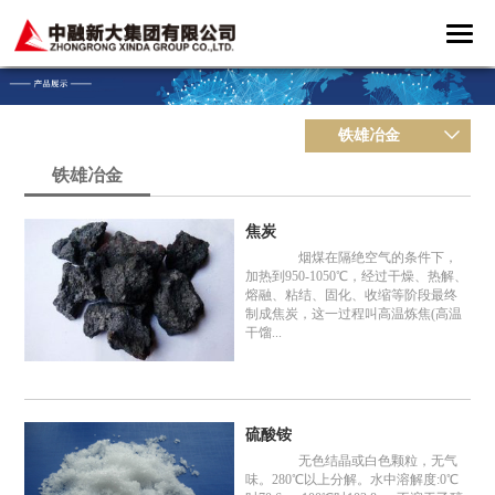
铁雄冶金
铁雄冶金
焦炭
烟煤在隔绝空气的条件下，
加热到950-1050℃，经过干燥、热解、
熔融、粘结、固化、收缩等阶段最终
制成焦炭，这一过程叫高温炼焦(高温
干馏...
硫酸铵
无色结晶或白色颗粒，无气
味。280℃以上分解。水中溶解度:0℃