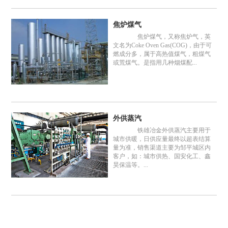
焦炉煤气
焦炉煤气，又称焦炉气，英
文名为Coke Oven Gas(COG)，由于可
燃成分多，属于高热值煤气，粗煤气
或荒煤气。是指用几种烟煤配...
外供蒸汽
铁雄冶金外供蒸汽主要用于
城市供暖，日供应量最终以超表结算
量为准，销售渠道主要为邹平城区内
客户，如：城市供热、国安化工、鑫
昊保温等。...