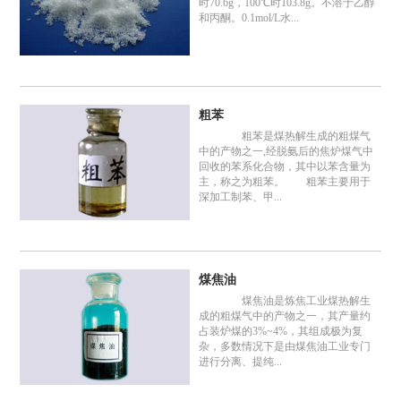
时70.6g，100℃时103.8g。不溶于乙醇
和丙酮。0.1mol/L水...
粗苯
粗苯是煤热解生成的粗煤气
中的产物之一,经脱氨后的焦炉煤气中
回收的苯系化合物，其中以苯含量为
主，称之为粗苯。 粗苯主要用于
深加工制苯、甲...
煤焦油
煤焦油是炼焦工业煤热解生
成的粗煤气中的产物之一，其产量约
占装炉煤的3%~4%，其组成极为复
杂，多数情况下是由煤焦油工业专门
进行分离、提纯...