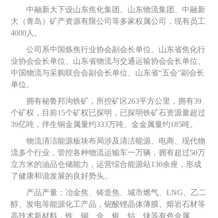
中融新大下设山东焦化集团、山东物流集团、中融新
大（青岛）矿产资源有限公司等多家权属公司，现有员工
4000人。
公司系中国炼焦行业协会副会长单位、山东省焦化行
业协会会长单位、山东省物流与交通运输协会会长单位、
中国物流与采购联合会副会长单位、山东省“五会”副会长
单位。
拥
有秘鲁邦沟铁矿，所控矿区263平方公里，拥有39
个矿权，目前15个矿权已探明，已探明铁矿石资源量超过
39亿吨，伴生铜金属量约333万吨、金金属量约185吨。
物流清
洁能源板块布局涉及清洁能源、电商、现代物
流多个行业，管控各种物流运输车一万辆，拥有超过50万
立方米的油品仓储能力，运营综合能源站130余座，形成
了健康和谐发展的良好势头。
产品产量：冶金焦、铸造焦、城市燃气、LNG、乙二
醇、发电等
能源化工产品，铌酸锂晶体薄膜、熔岩石材等
高技术新材料，铁、铜、金、银、钴、铼等有色金属。