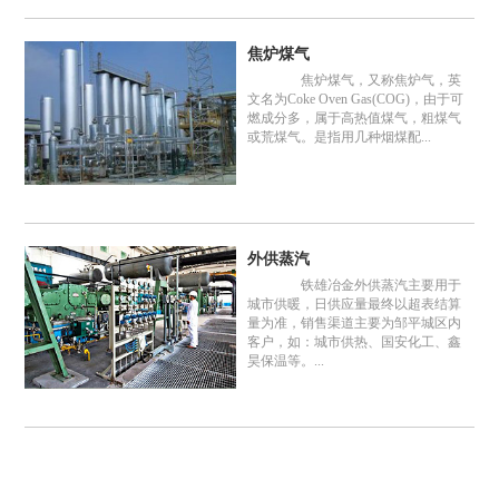
焦炉煤气
焦炉煤气，又称焦炉气，英
文名为Coke Oven Gas(COG)，由于可
燃成分多，属于高热值煤气，粗煤气
或荒煤气。是指用几种烟煤配...
外供蒸汽
铁雄冶金外供蒸汽主要用于
城市供暖，日供应量最终以超表结算
量为准，销售渠道主要为邹平城区内
客户，如：城市供热、国安化工、鑫
昊保温等。...