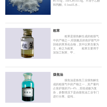
时70.6g，100℃时103.8g。不溶于乙醇
和丙酮。0.1mol/L水...
粗苯
粗苯是煤热解生成的粗煤气
中的产物之一,经脱氨后的焦炉煤气中
回收的苯系化合物，其中以苯含量为
主，称之为粗苯。 粗苯主要用于
深加工制苯、甲...
煤焦油
煤焦油是炼焦工业煤热解生
成的粗煤气中的产物之一，其产量约
占装炉煤的3%~4%，其组成极为复
杂，多数情况下是由煤焦油工业专门
进行分离、提纯...