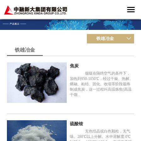
铁雄冶金
铁雄冶金
焦炭
烟煤在隔绝空气的条件下，
加热到950-1050℃，经过干燥、热解、
熔融、粘结、固化、收缩等阶段最终
制成焦炭，这一过程叫高温炼焦(高温
干馏...
硫酸铵
无色结晶或白色颗粒，无气
味。280℃以上分解。水中溶解度:0℃