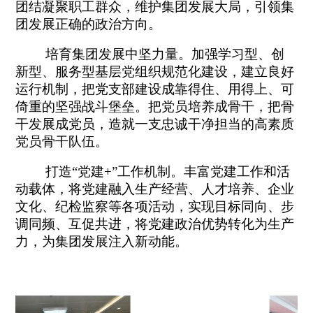
团结凝聚职工群众，维护集团发展大局，引领集
团发展正确的政治方向。
培育集团发展中坚力量。加强学习型、创
新型、服务型基层党组织规范化建设，建立良好
运行机制，把党支部建设成靠得住、用得上、可
倚重的坚强战斗堡垒。把党员培养成骨干，把骨
干发展成党员，造就一支忠诚干净担当的高素质
党员骨干队伍。
打造“党建
+
”工作机制。丰富党建工作和活
动载体，将党建融入生产经营、人才培养、企业
文化、纪检监察等各项活动，实现目标同向、步
调同频、互促共进，将党建政治优势转化为生产
力，为集团发展注入新动能。