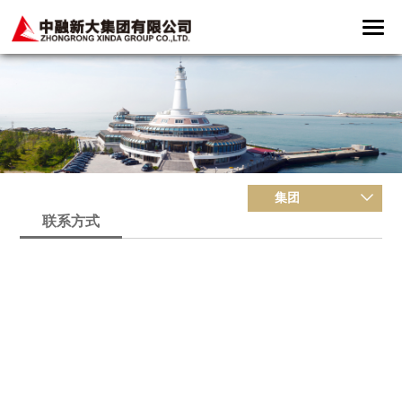
集团
联系方式