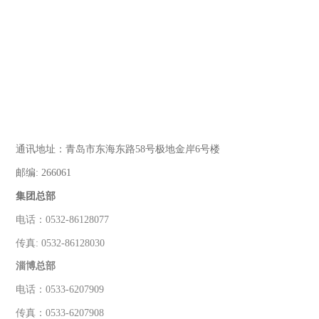
通讯地址：青岛市东海东路58号极地金岸6号楼
邮编: 266061
集团总部
电话：0532-86128077
传真: 0532-86128030
淄博总部
电话：0533-6207909
传真：0533-6207908