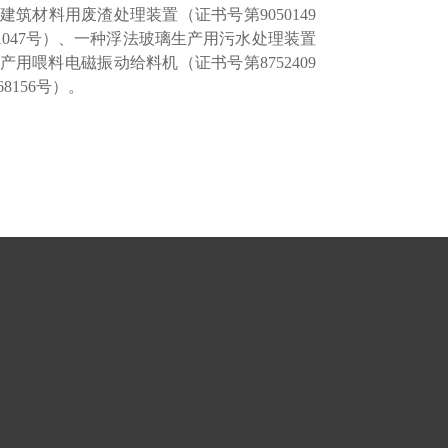
筑材料用废渣处理装置（证书号第9050149
1047号）、一种浮法玻璃生产用污水处理装置
产用喂料电磁振动给料机（证书号第8752409
156号）。