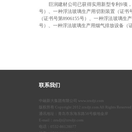
巨润建材公司已获得实用新型专利9项，包括一
号）、一种浮法玻璃生产用切割装置（证书号第
（证书号第8906155号）、一种浮法玻璃生
号）、一种浮法玻璃生产用烟气排放设备（证书号
联系我们
中融新大集团有限公司 www.zrxdjt.com
版权所有 Copyright 2012 zrxdjt.com All Rights Reserved
通讯地址：青岛市东海东路58号极地金岸
E-mail：zrxdjt@zrxdjt.com
电话：0532-86128077