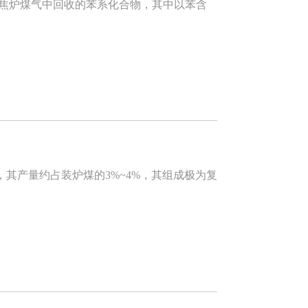
焦炉煤气中回收的苯系化合物，其中以苯含
产量约占装炉煤的3%~4%，其组成极为复