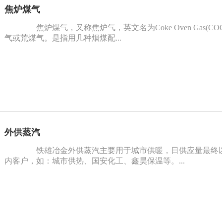
焦炉煤气
焦炉煤气，又称焦炉气，英文名为Coke Oven Gas(
气或荒煤气。是指用几种烟煤配...
外供蒸汽
铁雄冶金外供蒸汽主要用于城市供暖，日供应量最终以
内客户，如：城市供热、国安化工、鑫昊保温等。...