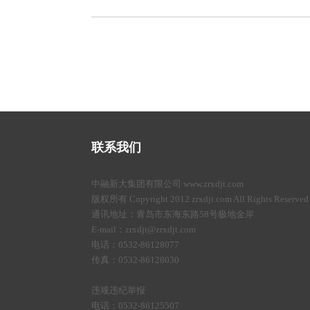
联系我们
中融新大集团有限公司 www.zrxdjt.com
版权所有 Copyright 2012 zrxdjt.com All Rights Reserved
通讯地址：青岛市东海东路58号极地金岸
E-mail：zrxdjt@zrxdjt.com
电话：0532-86128077
传真：0532-86128030
违规违纪举报
电话：0532-86125507