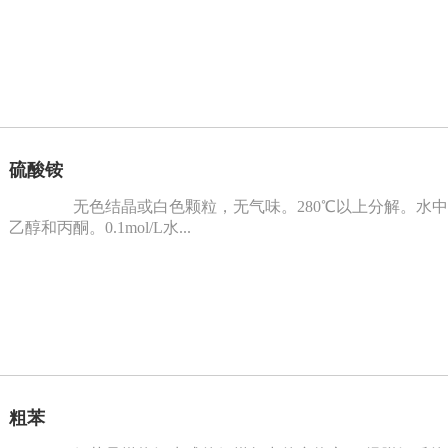
硫酸铵
无色结晶或白色颗粒，无气味。280℃以上分解。水中溶解度:0
乙醇和丙酮。0.1mol/L水...
粗苯