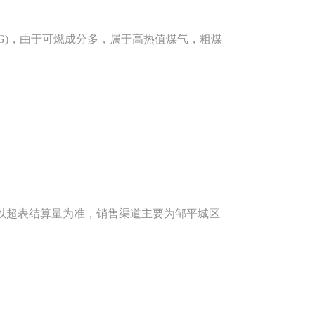
COG)，由于可燃成分多，属于高热值煤气，粗煤
超表结算量为准，销售渠道主要为邹平城区