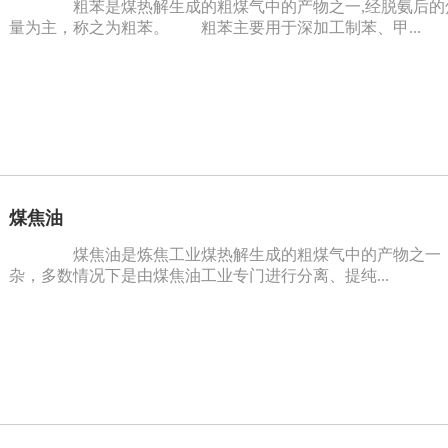
粗苯是煤热解生成的粗煤气中的产物之一,经脱氨后的
量为主，称之为粗苯。 粗苯主要用于深加工制苯、甲...
煤焦油
煤焦油是炼焦工业煤热解生成的粗煤气中的产物之一，其
杂，多数情况下是由煤焦油工业专门进行分离、提纯...