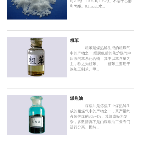
时70.6g，100℃时103.8g。不溶于乙醇
和丙酮。0.1mol/L水...
粗苯
粗苯是煤热解生成的粗煤气
中的产物之一,经脱氨后的焦炉煤气中
回收的苯系化合物，其中以苯含量为
主，称之为粗苯。 粗苯主要用于
深加工制苯、甲...
煤焦油
煤焦油是炼焦工业煤热解生
成的粗煤气中的产物之一，其产量约
占装炉煤的3%~4%，其组成极为复
杂，多数情况下是由煤焦油工业专门
进行分离、提纯...