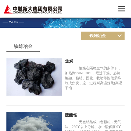
铁雄冶金
铁雄冶金
焦炭
烟煤在隔绝空气的条件下，
加热到950-1050℃，经过干燥、热解、
熔融、粘结、固化、收缩等阶段最终
制成焦炭，这一过程叫高温炼焦(高温
干馏...
硫酸铵
无色结晶或白色颗粒，无气
味。280℃以上分解。水中溶解度:0℃