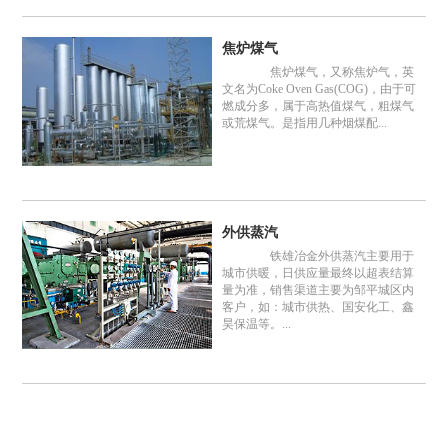
焦炉煤气
焦炉煤气，又称焦炉气，英
文名为Coke Oven Gas(COG)，由于可
燃成分多，属于高热值煤气，粗煤气
或荒煤气。是指用几种烟煤配...
外供蒸汽
铁雄冶金外供蒸汽主要用于
城市供暖，日供应量最终以超表结算
量为准，销售渠道主要为邹平城区内
客户，如：城市供热、国安化工、鑫
昊保温等。...