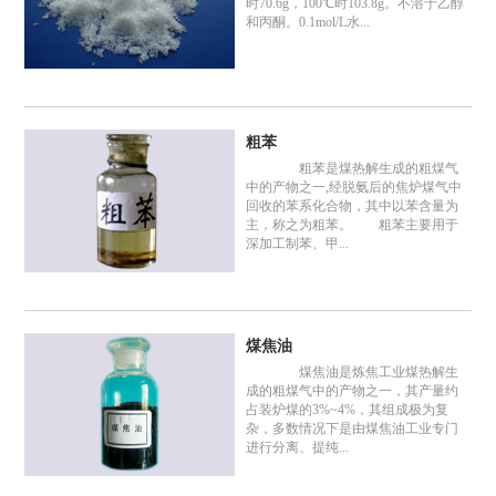
时70.6g，100℃时103.8g。不溶于乙醇
和丙酮。0.1mol/L水...
粗苯
粗苯是煤热解生成的粗煤气
中的产物之一,经脱氨后的焦炉煤气中
回收的苯系化合物，其中以苯含量为
主，称之为粗苯。 粗苯主要用于
深加工制苯、甲...
煤焦油
煤焦油是炼焦工业煤热解生
成的粗煤气中的产物之一，其产量约
占装炉煤的3%~4%，其组成极为复
杂，多数情况下是由煤焦油工业专门
进行分离、提纯...