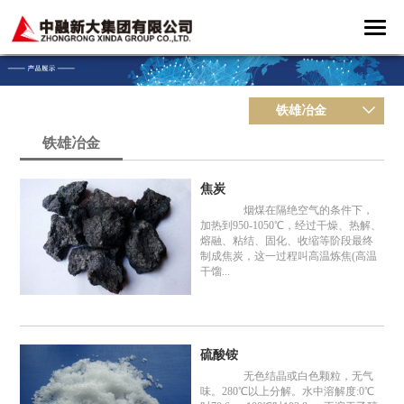
铁雄冶金
铁雄冶金
焦炭
烟煤在隔绝空气的条件下，
加热到950-1050℃，经过干燥、热解、
熔融、粘结、固化、收缩等阶段最终
制成焦炭，这一过程叫高温炼焦(高温
干馏...
硫酸铵
无色结晶或白色颗粒，无气
味。280℃以上分解。水中溶解度:0℃