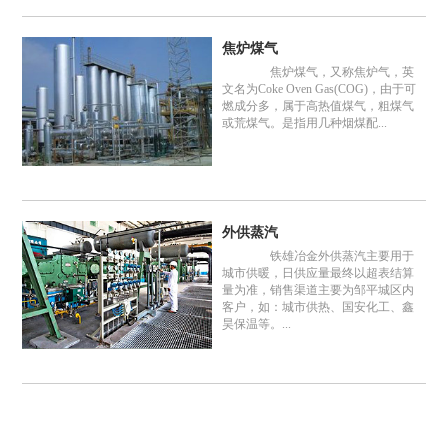
焦炉煤气
焦炉煤气，又称焦炉气，英
文名为Coke Oven Gas(COG)，由于可
燃成分多，属于高热值煤气，粗煤气
或荒煤气。是指用几种烟煤配...
外供蒸汽
铁雄冶金外供蒸汽主要用于
城市供暖，日供应量最终以超表结算
量为准，销售渠道主要为邹平城区内
客户，如：城市供热、国安化工、鑫
昊保温等。...