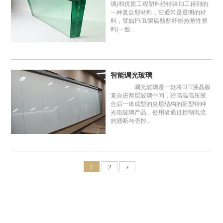
璃)和优质工程塑料经特殊加工得到的
一种复合型材料，它通常是透明的材
料，譬如PVB/聚碳酸酯纤维热塑性塑
料(一般...
智能调光玻璃
调光玻璃是一款将TFT液晶膜
复合进两层玻璃中间，经高温高压胶
合后一体成型的夹层结构的新型特种
光电玻璃产品。使用者通过控制电流
的通断与否控...
1
2
›