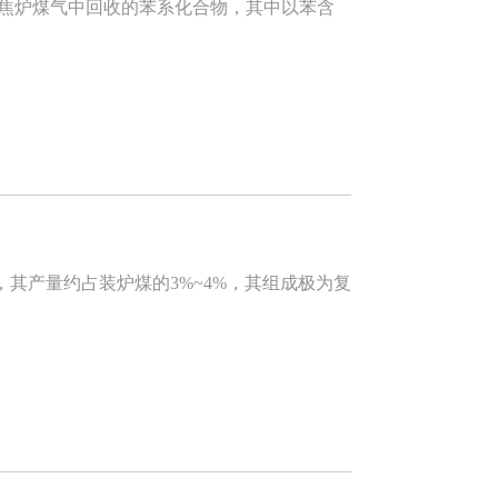
焦炉煤气中回收的苯系化合物，其中以苯含
产量约占装炉煤的3%~4%，其组成极为复