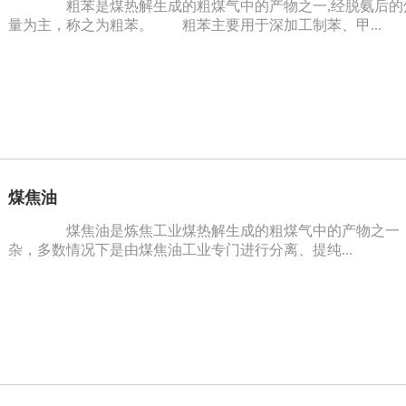
粗苯是煤热解生成的粗煤气中的产物之一,经脱氨后的
量为主，称之为粗苯。 粗苯主要用于深加工制苯、甲...
煤焦油
煤焦油是炼焦工业煤热解生成的粗煤气中的产物之一，其
杂，多数情况下是由煤焦油工业专门进行分离、提纯...