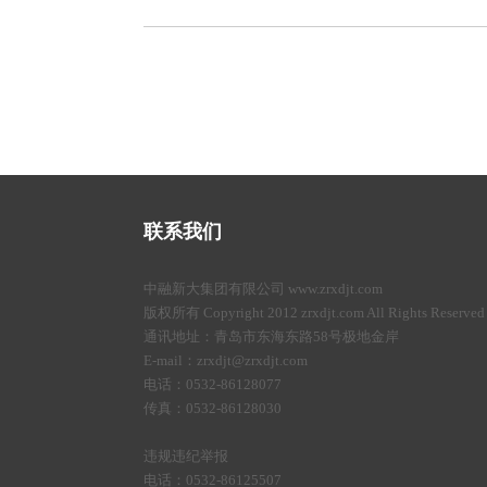
联系我们
中融新大集团有限公司 www.zrxdjt.com
版权所有 Copyright 2012 zrxdjt.com All Rights Reserved
通讯地址：青岛市东海东路58号极地金岸
E-mail：zrxdjt@zrxdjt.com
电话：0532-86128077
传真：0532-86128030
违规违纪举报
电话：0532-86125507