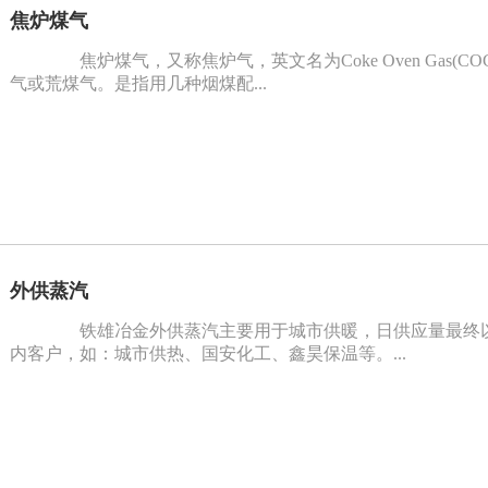
焦炉煤气
焦炉煤气，又称焦炉气，英文名为Coke Oven Gas(
气或荒煤气。是指用几种烟煤配...
外供蒸汽
铁雄冶金外供蒸汽主要用于城市供暖，日供应量最终以
内客户，如：城市供热、国安化工、鑫昊保温等。...