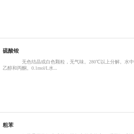
硫酸铵
无色结晶或白色颗粒，无气味。280℃以上分解。水中溶解度:0
乙醇和丙酮。0.1mol/L水...
粗苯