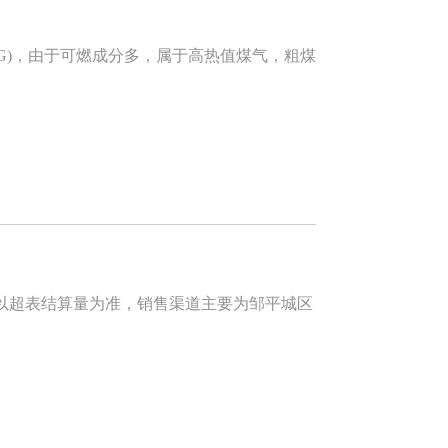
COG)，由于可燃成分多，属于高热值煤气，粗煤
超表结算量为准，销售渠道主要为邹平城区