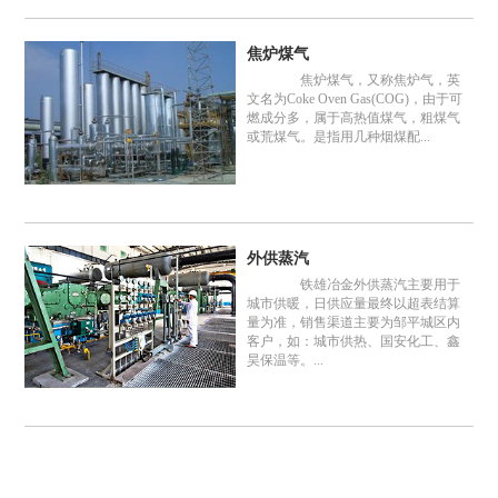
焦炉煤气
焦炉煤气，又称焦炉气，英
文名为Coke Oven Gas(COG)，由于可
燃成分多，属于高热值煤气，粗煤气
或荒煤气。是指用几种烟煤配...
外供蒸汽
铁雄冶金外供蒸汽主要用于
城市供暖，日供应量最终以超表结算
量为准，销售渠道主要为邹平城区内
客户，如：城市供热、国安化工、鑫
昊保温等。...