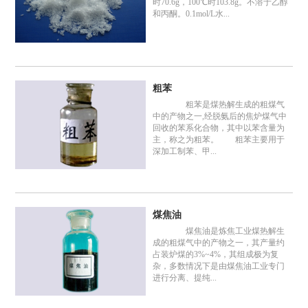
时70.6g，100℃时103.8g。不溶于乙醇
和丙酮。0.1mol/L水...
粗苯
粗苯是煤热解生成的粗煤气
中的产物之一,经脱氨后的焦炉煤气中
回收的苯系化合物，其中以苯含量为
主，称之为粗苯。 粗苯主要用于
深加工制苯、甲...
煤焦油
煤焦油是炼焦工业煤热解生
成的粗煤气中的产物之一，其产量约
占装炉煤的3%~4%，其组成极为复
杂，多数情况下是由煤焦油工业专门
进行分离、提纯...