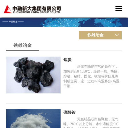
铁雄冶金
铁雄冶金
焦炭
烟煤在隔绝空气的条件下，
加热到950-1050℃，经过干燥、热解、
熔融、粘结、固化、收缩等阶段最终
制成焦炭，这一过程叫高温炼焦(高温
干馏...
硫酸铵
无色结晶或白色颗粒，无气
味。280℃以上分解。水中溶解度:0℃