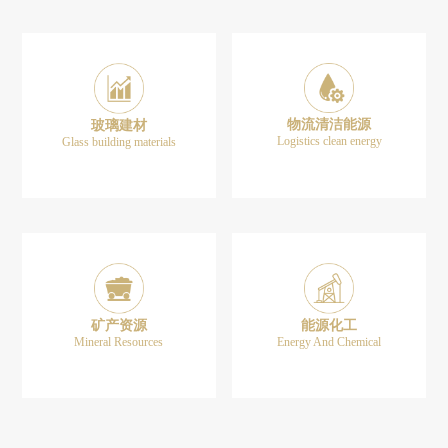
物流清洁能源
玻璃建材
Logistics clean energy
Glass building materials
矿产资源
能源化工
Mineral Resources
Energy And Chemical