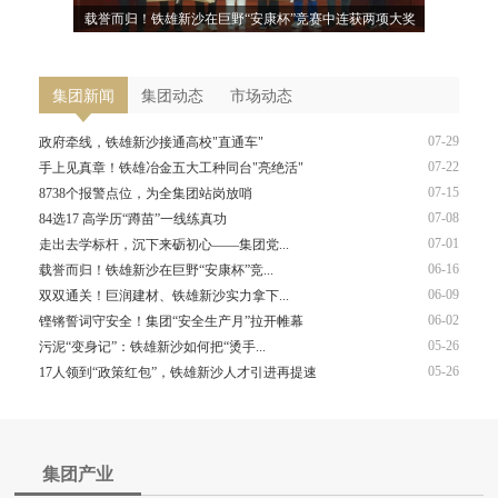
样庆“七一”
载誉而归！铁雄新沙在巨野“安康杯”竞赛中连获两项大奖
政府牵线，
集团新闻
集团动态
市场动态
07-29
政府牵线，铁雄新沙接通高校"直通车"
07-22
手上见真章！铁雄冶金五大工种同台"亮绝活"
07-15
8738个报警点位，为全集团站岗放哨
07-08
84选17 高学历“蹲苗”一线练真功
07-01
走出去学标杆，沉下来砺初心——集团党...
06-16
载誉而归！铁雄新沙在巨野“安康杯”竞...
06-09
双双通关！巨润建材、铁雄新沙实力拿下...
06-02
铿锵誓词守安全！集团“安全生产月”拉开帷幕
05-26
污泥“变身记”：铁雄新沙如何把“烫手...
05-26
17人领到“政策红包”，铁雄新沙人才引进再提速
集团产业