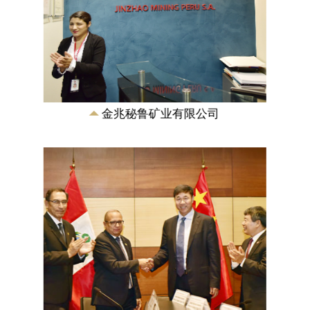
《中融新大集团和秘鲁能源与矿业部关于
推动矿业和冶金工业发展协议》签订
2016年11月21日，在秘鲁第一副总统兼交
通与通信部部长马丁·比斯卡拉和国家发改
委主任徐绍史的见签下，《中融新大集团
和...
金兆秘鲁矿业有限公司
《秘鲁邦沟多金属矿资源储量核实报告》
国土资源部储量评审中心为中融新大(青
岛)矿产资源有限公司出具了《秘鲁邦沟
金、铜、钴、铁多金属矿产资源储量核实
审查意见书》...