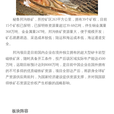
秘鲁邦沟铁矿，所控矿区263平方公里，拥有39个矿权，目前
15个矿权已探明，已探明铁资源量超过39.68亿吨，伴生铜金属量
368万吨、金金属量247吨。邦沟铁矿资源量大，便于规模开发；
矿石易磨易选、采选成本较低；陆运和海运成本低，海运通道安
全。
邦沟项目是目前国内企业在境外独立拥有的超大型矽卡岩型
磁铁矿床，随时具备开工条件，投产后该区域实际年产能达4500
万吨，远期目标预计达到8000万吨，是目前中国企业在国外拥有
的不可多得的优质磁铁矿资源，项目全部达产后，将跻身全球矿
产资源供应商前列，为国家经济建设提供资源支撑，并对我国获
中融新大(青岛)矿产资源有限公司
得铁矿石资源定价权产生积极的战略影响。
于2016年7月4日在青岛注册成立，注册资
金5亿元。是中融新大集团的全资子公
司，主要从事铁矿的采矿、选矿及开采，
销售矿产...
板块阵容