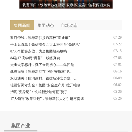
样庆“七一”
载誉而归！铁雄新沙在巨野“安康杯”竞赛中连获两项大奖
政府牵线，
集团新闻
集团动态
市场动态
07-29
政府牵线，铁雄新沙接通高校"直通车"
07-22
手上见真章！铁雄冶金五大工种同台"亮绝活"
07-15
8738个报警点位，为全集团站岗放哨
07-08
84选17 高学历“蹲苗”一线练真功
07-01
走出去学标杆，沉下来砺初心——集团党...
06-16
载誉而归！铁雄新沙在巨野“安康杯”竞...
06-09
双双通关！巨润建材、铁雄新沙实力拿下...
06-02
铿锵誓词守安全！集团“安全生产月”拉开帷幕
05-26
污泥“变身记”：铁雄新沙如何把“烫手...
05-26
17人领到“政策红包”，铁雄新沙人才引进再提速
集团产业