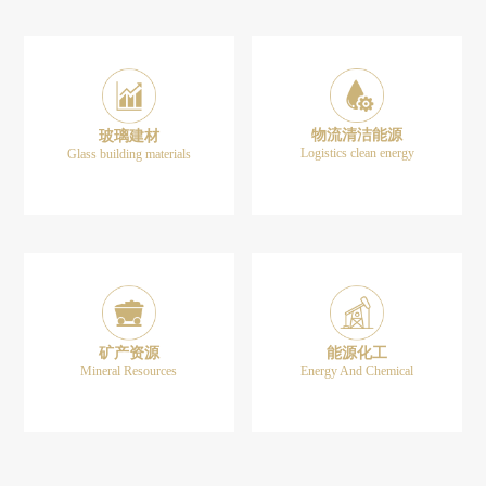
物流清洁能源
玻璃建材
Logistics clean energy
Glass building materials
矿产资源
能源化工
Mineral Resources
Energy And Chemical