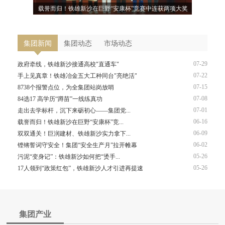
样庆“七一”
载誉而归！铁雄新沙在巨野“安康杯”竞赛中连获两项大奖
政府牵线，
集团新闻
集团动态
市场动态
07-29
政府牵线，铁雄新沙接通高校"直通车"
07-22
手上见真章！铁雄冶金五大工种同台"亮绝活"
07-15
8738个报警点位，为全集团站岗放哨
07-08
84选17 高学历“蹲苗”一线练真功
07-01
走出去学标杆，沉下来砺初心——集团党...
06-16
载誉而归！铁雄新沙在巨野“安康杯”竞...
06-09
双双通关！巨润建材、铁雄新沙实力拿下...
06-02
铿锵誓词守安全！集团“安全生产月”拉开帷幕
05-26
污泥“变身记”：铁雄新沙如何把“烫手...
05-26
17人领到“政策红包”，铁雄新沙人才引进再提速
集团产业