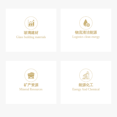
物流清洁能源
玻璃建材
Logistics clean energy
Glass building materials
矿产资源
能源化工
Mineral Resources
Energy And Chemical