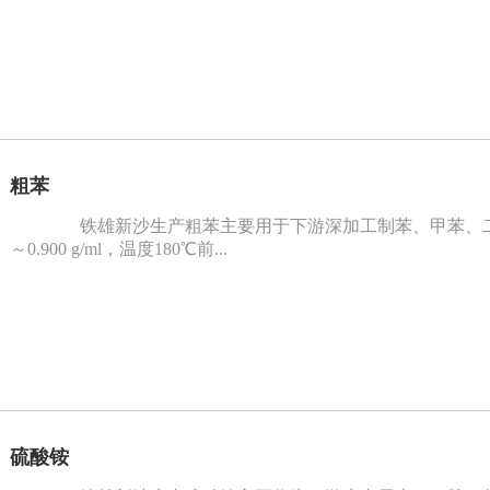
粗苯
铁雄新沙生产粗苯主要用于下游深加工制苯、甲苯、二甲苯
～0.900 g/ml，温度180℃前...
硫酸铵