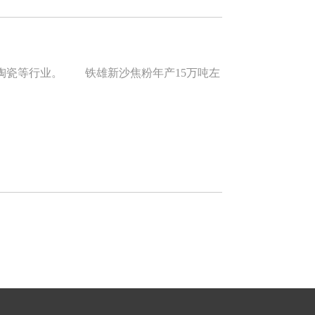
瓷等行业。 铁雄新沙焦粉年产15万吨左