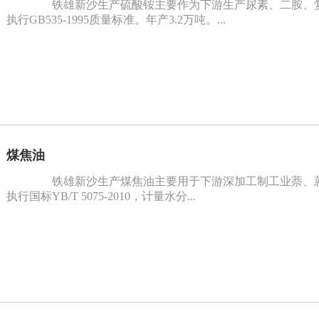
铁雄新沙生产硫酸铵主要作为下游生产尿素、二胺、复
执行GB535-1995质量标准。年产3.2万吨。...
煤焦油
铁雄新沙生产煤焦油主要用于下游深加工制工业萘、蒽
执行国标YB/T 5075-2010，计量水分...