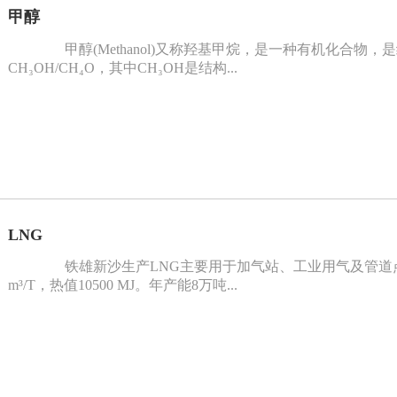
甲醇
甲醇(Methanol)又称羟基甲烷，是一种有机化合物
CH₃OH/CH₄O，其中CH₃OH是结构...
LNG
铁雄新沙生产LNG主要用于加气站、工业用气及管道点
m³/T，热值10500 MJ。年产能8万吨...