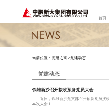
首页
当前位置：党建之窗 >
党建动态
党建动态
铁雄新沙召开接收预备党员大会
近日，铁雄新沙党支部召开预备党员接
本次大会主...