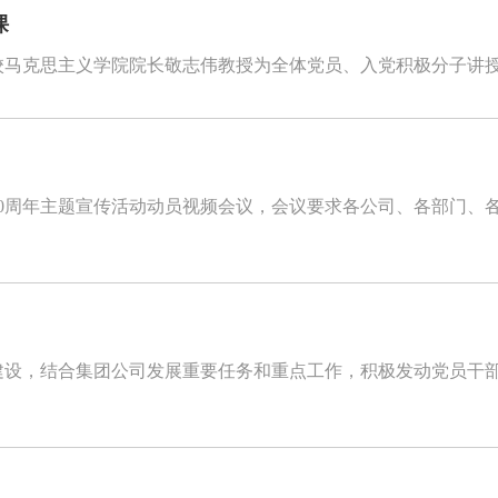
课
校马克思主义学院院长敬志伟教授为全体党员、入党积极分子讲授《
100周年主题宣传活动动员视频会议，会议要求各公司、各部门
建设，结合集团公司发展重要任务和重点工作，积极发动党员干