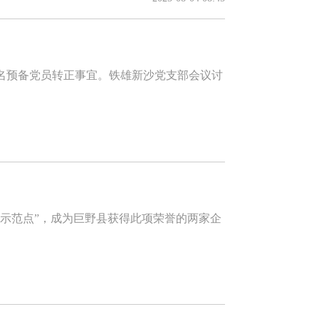
名预备党员转正事宜。铁雄新沙党支部会议讨
示范点”，成为巨野县获得此项荣誉的两家企