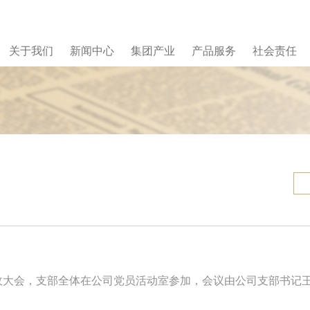
关于我们
新闻中心
集团产业
产品服务
社会责任
收大会，支部全体在公司党员活动室参加，会议由公司支部书记