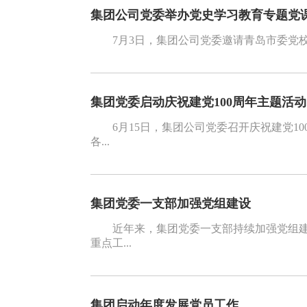
集团公司党委举办党史学习教育专题党
7月3日，集团公司党委邀请青岛市委党
集团党委启动庆祝建党100周年主题活动
6月15日，集团公司党委召开庆祝建党
各...
集团党委一支部加强党组建设
近年来，集团党委一支部持续加强党组
重点工...
集团启动年度发展党员工作