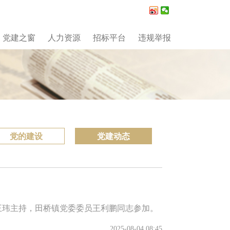
党建之窗
人力资源
招标平台
违规举报
党的建设
党建动态
王玮主持，田桥镇党委委员王利鹏同志参加。
2025-08-04 08:45