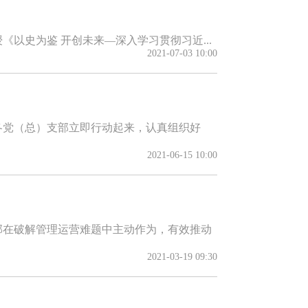
以史为鉴 开创未来—深入学习贯彻习近...
2021-07-03 10:00
、各党（总）支部立即行动起来，认真组织好
2021-06-15 10:00
部在破解管理运营难题中主动作为，有效推动
2021-03-19 09:30