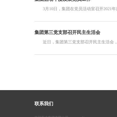
3月10日，集团在党员活动室召开202
集团第三党支部召开民主生活会
近日，集团第三党支部召开民主生活会，总
联系我们