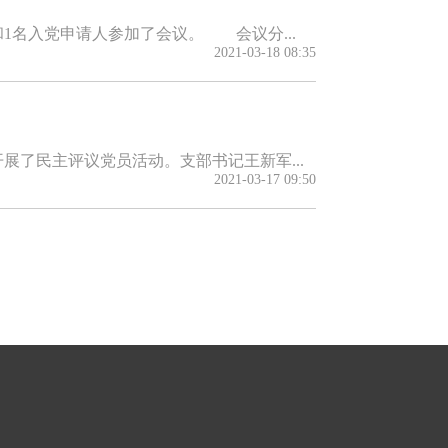
和1名入党申请人参加了会议。 会议分...
2021-03-18 08:35
展了民主评议党员活动。支部书记王新军...
2021-03-17 09:50