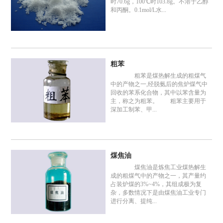
时70.6g，100℃时103.8g。不溶于乙醇
和丙酮。0.1mol/L水...
粗苯
粗苯是煤热解生成的粗煤气
中的产物之一,经脱氨后的焦炉煤气中
回收的苯系化合物，其中以苯含量为
主，称之为粗苯。 粗苯主要用于
深加工制苯、甲...
煤焦油
煤焦油是炼焦工业煤热解生
成的粗煤气中的产物之一，其产量约
占装炉煤的3%~4%，其组成极为复
杂，多数情况下是由煤焦油工业专门
进行分离、提纯...