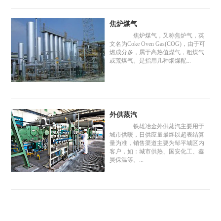
焦炉煤气
焦炉煤气，又称焦炉气，英
文名为Coke Oven Gas(COG)，由于可
燃成分多，属于高热值煤气，粗煤气
或荒煤气。是指用几种烟煤配...
外供蒸汽
铁雄冶金外供蒸汽主要用于
城市供暖，日供应量最终以超表结算
量为准，销售渠道主要为邹平城区内
客户，如：城市供热、国安化工、鑫
昊保温等。...