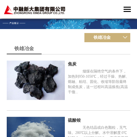
铁雄冶金
铁雄冶金
焦炭
烟煤在隔绝空气的条件下，
加热到950-1050℃，经过干燥、热解、
熔融、粘结、固化、收缩等阶段最终
制成焦炭，这一过程叫高温炼焦(高温
干馏...
硫酸铵
无色结晶或白色颗粒，无气
味。280℃以上分解。水中溶解度:0℃