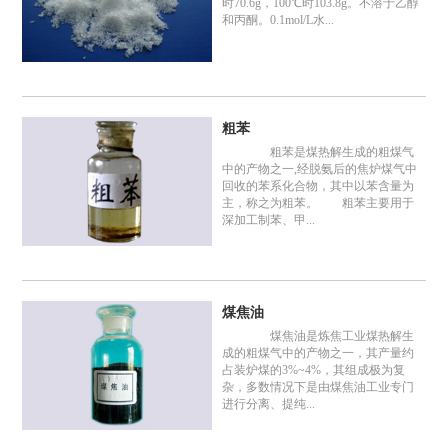
时70.6g，100℃时103.8g。不溶于乙醇
和丙酮。0.1mol/L水...
粗苯
粗苯是煤热解生成的粗煤气
中的产物之一,经脱氨后的焦炉煤气中
回收的苯系化合物，其中以苯含量为
主，称之为粗苯。 粗苯主要用于
深加工制苯、甲...
煤焦油
煤焦油是炼焦工业煤热解生
成的粗煤气中的产物之一，其产量约
占装炉煤的3%~4%，其组成极为复
杂，多数情况下是由煤焦油工业专门
进行分离、提纯...