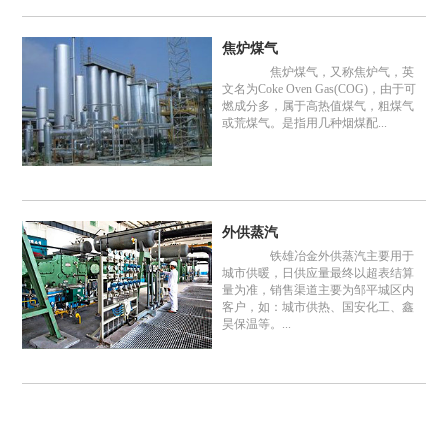
焦炉煤气
焦炉煤气，又称焦炉气，英
文名为Coke Oven Gas(COG)，由于可
燃成分多，属于高热值煤气，粗煤气
或荒煤气。是指用几种烟煤配...
外供蒸汽
铁雄冶金外供蒸汽主要用于
城市供暖，日供应量最终以超表结算
量为准，销售渠道主要为邹平城区内
客户，如：城市供热、国安化工、鑫
昊保温等。...