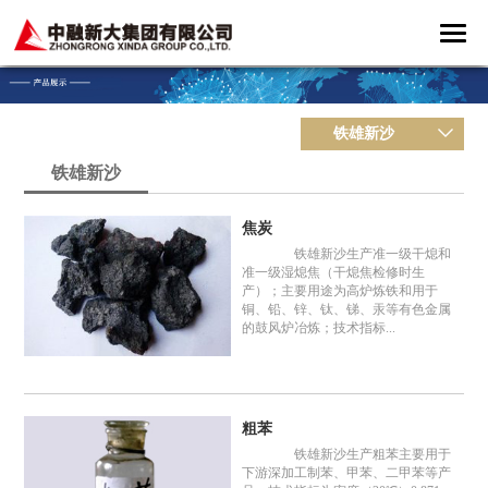
铁雄新沙
铁雄新沙
焦炭
铁雄新沙生产准一级干熄和
准一级湿熄焦（干熄焦检修时生
产）；主要用途为高炉炼铁和用于
铜、铅、锌、钛、锑、汞等有色金属
的鼓风炉冶炼；技术指标...
粗苯
铁雄新沙生产粗苯主要用于
下游深加工制苯、甲苯、二甲苯等产