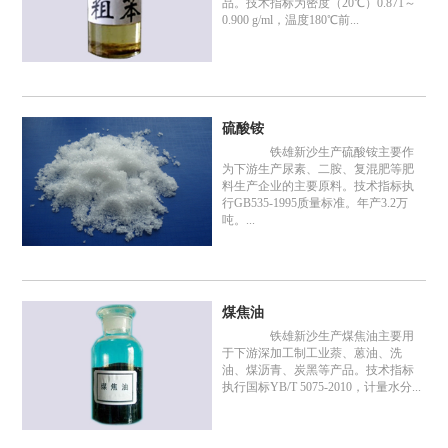
品。技术指标为密度（20℃）0.871～
0.900 g/ml，温度180℃前...
硫酸铵
铁雄新沙生产硫酸铵主要作
为下游生产尿素、二胺、复混肥等肥
料生产企业的主要原料。技术指标执
行GB535-1995质量标准。年产3.2万
吨。...
煤焦油
铁雄新沙生产煤焦油主要用
于下游深加工制工业萘、蒽油、洗
油、煤沥青、炭黑等产品。技术指标
执行国标YB/T 5075-2010，计量水分...