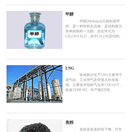
甲醇
甲醇(Methanol)又称羟基甲
烷，是一种有机化合物，是结构最为
简单的饱和一元醇。其化学式为
CH₃OH/CH₄O，其中CH₃OH是结构...
LNG
铁雄新沙生产LNG主要用于
加气站、工业用气及管道点供等领
域。主要技术指标气化率1350 m³/T，
热值10500 MJ。年产能8万吨...
焦粉
焦粉是焦炭的筛下物，可作