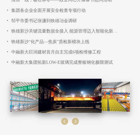
•
集团各企业全面开展安全检查专项行动
•
邹平市委书记张谦到铁雄冶金调研
•
铁雄新沙关键流量数据全接入 能源管理迈入智能化新阶段
•
铁雄新沙“化产品—焦炭”质检新模块上线
•
中融新大巨润建材首月自主完成6项检维修工程
•
中融新大集团拓新LOW-E玻璃完成整板钢化极限测试