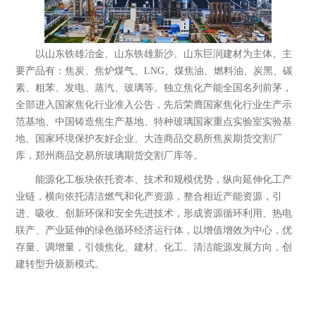
以山东铁雄冶金、山东铁雄新沙、山东巨润建材为主体。主
要产品有：焦炭、焦炉煤气、LNG、煤焦油、燃料油、炭黑、碳
素、粗苯、发电、蒸汽、玻璃等。独立焦化产能全国名列前茅，
全部进入国家焦化行业准入公告，先后荣膺国家焦化行业生产示
范基地、中国铸造焦生产基地、特种玻璃国家重点实验室实验基
地、国家环境保护友好企业、大连商品交易所焦炭期货交割厂
库，郑州商品交易所玻璃期货交割厂库等。
能源化工板块依托资本、技术和规模优势，纵向延伸化工产
业链，横向依托清洁燃气和化产资源，整合相近产能资源，引
进、吸收、创新环保和安全先进技术，形成资源循环利用、热电
联产、产业延伸的绿色循环经济运行体，以增值增效为中心，优
存量、调增量，引领焦化、建材、化工、清洁能源发展方向，创
山东铁雄冶金科技有限公司
建转型升级新模式。
成立于2003年6月，注册资本2.03亿元，公
司位于滨州市邹平县，现有资产103亿
元，职工3000余人，是以焦炭生产为基...