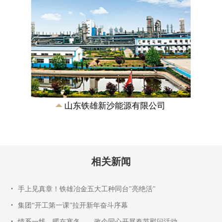
山东铁雄新沙能源有限公司
相关新闻
•
手上见真章！铁雄冶金五大工种同台"亮绝活"
•
集团“开工第一课”拉开新年奋斗序幕
•
情系一线，暖在寒冬——政企同心开展春节慰问活动