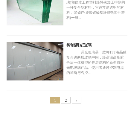
璃)和优质工程塑料经特殊加工得到的
一种复合型材料，它通常是透明的材
料，譬如PVB/聚碳酸酯纤维热塑性塑
料(一般...
智能调光玻璃
调光玻璃是一款将TFT液晶膜
复合进两层玻璃中间，经高温高压胶
合后一体成型的夹层结构的新型特种
光电玻璃产品。使用者通过控制电流
的通断与否控...
1
2
›